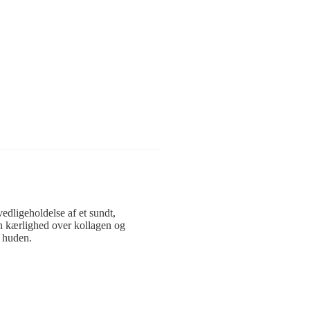
edligeholdelse af et sundt,
in kærlighed over kollagen og
r huden.