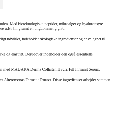
 huden. Med bioteknologiske peptider, mikroalger og hyaluronsyre
ttere udstråling samt en ungdommelig glød.
ligt udviklet, indeholder økologiske ingredienser og er velegnet til
ke og elastitet. Derudover indeholder den også essentielle
nere den med MÁDARA Derma Collagen Hydra-Fill Firming Serum.
samt Alteromonas Ferment Extract. Disse ingredienser arbejder sammen