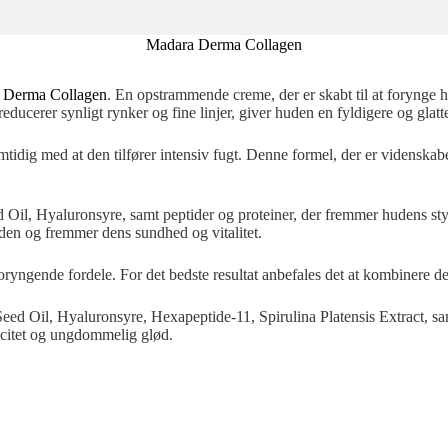
Madara Derma Collagen
 Derma Collagen
. En opstrammende creme, der er skabt til at forynge
educerer synligt rynker og fine linjer, giver huden en fyldigere og gla
tidig med at den tilfører intensiv fugt. Denne formel, der er videnskabe
Oil, Hyaluronsyre, samt peptider og proteiner, der fremmer hudens styr
den og fremmer dens sundhed og vitalitet.
 foryngende fordele. For det bedste resultat anbefales det at kombi
 Seed Oil, Hyaluronsyre, Hexapeptide-11, Spirulina Platensis Extract, 
ticitet og ungdommelig glød.