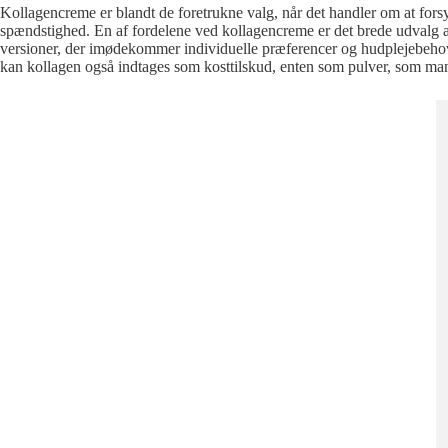
Kollagencreme er blandt de foretrukne valg, når det handler om at forsy
spændstighed. En af fordelene ved kollagencreme er det brede udvalg af v
versioner, der imødekommer individuelle præferencer og hudplejebehov.
kan kollagen også indtages som kosttilskud, enten som pulver, som ma