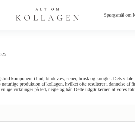
Spørgsmål om K
2025
sfuld komponent i hud, bindevæv, sener, brusk og knogler. Dets vitale r
urlige produktion af kollagen, hvilket ofte resulterer i dannelse af fin
avnlige virkninger på led, negle og hår. Dette udgør kernen af vores f