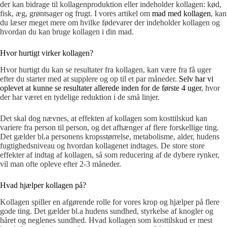
der kan bidrage til kollagenproduktion eller indeholder kollagen: kød,
fisk, æg, grøntsager og frugt. I vores artikel om
mad med kollagen
, kan
du læser meget mere om hvilke fødevarer der indeholder kollagen og
hvordan du kan bruge kollagen i din mad.
Hvor hurtigt virker kollagen?
Hvor hurtigt du kan se resultater fra kollagen, kan være fra få uger
efter du starter med at supplere og op til et par måneder.
Selv har vi
oplevet at kunne se resultater allerede inden for de første 4 uger
, hvor
der har været en tydelige reduktion i de små linjer.
Det skal dog nævnes, at effekten af kollagen som kosttilskud kan
variere fra person til person, og det afhænger af flere forskellige ting.
Det gælder bl.a personens kropsstørrelse, metabolisme, alder, hudens
fugtighedsniveau og hvordan kollagenet indtages. De store store
effekter af indtag af kollagen, så som reducering af de dybere rynker,
vil man ofte opleve efter 2-3 måneder.
Hvad hjælper kollagen på?
Kollagen spiller en afgørende rolle for vores krop og hjælper på flere
gode ting. Det gælder bl.a hudens sundhed, styrkelse af knogler og
håret og neglenes sundhed. Hvad kollagen som kosttilskud er mest