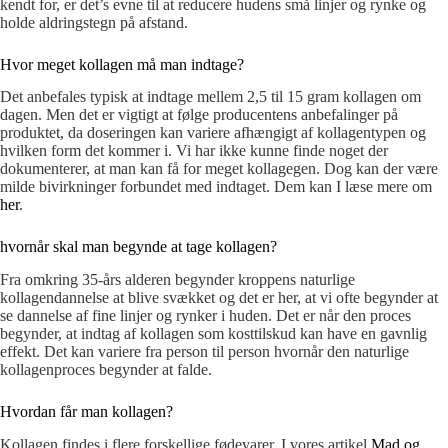
kendt for, er det’s evne til at reducere hudens små linjer og rynke og
holde aldringstegn på afstand.
Hvor meget kollagen må man indtage?
Det anbefales typisk at indtage mellem 2,5 til 15 gram kollagen om
dagen. Men det er vigtigt at følge producentens anbefalinger på
produktet, da doseringen kan variere afhængigt af kollagentypen og
hvilken form det kommer i. Vi har ikke kunne finde noget der
dokumenterer, at man kan få for meget kollagegen. Dog kan der være
milde bivirkninger forbundet med indtaget. Dem kan I læse mere om
her
.
hvornår skal man begynde at tage kollagen?
Fra omkring 35-års alderen begynder kroppens naturlige
kollagendannelse at blive svækket og det er her, at vi ofte begynder at
se dannelse af fine linjer og rynker i huden. Det er når den proces
begynder, at indtag af kollagen som kosttilskud kan have en gavnlig
effekt. Det kan variere fra person til person hvornår den naturlige
kollagenproces begynder at falde.
Hvordan får man kollagen?
Kollagen findes i flere forskellige fødevarer. I vores artikel
Mad og