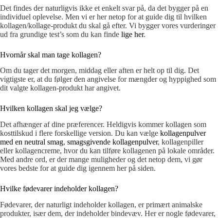
Det findes der naturligvis ikke et enkelt svar på, da det bygger på en
individuel oplevelse. Men vi er her netop for at guide dig til hvilken
kollagen/kollage-produkt du skal gå efter. Vi bygger vores vurderinger
ud fra grundige test’s som du kan finde
lige her
.
Hvornår skal man tage kollagen?
Om du tager det morgen, middag eller aften er helt op til dig. Det
vigtigste er, at du følger den angivelse for mængder og hyppighed som
dit valgte kollagen-produkt har angivet.
Hvilken kollagen skal jeg vælge?
Det afhænger af dine præferencer. Heldigvis kommer kollagen som
kosttilskud i flere forskellige version. Du kan vælge
kollagenpulver
med en neutral smag
,
smagsgivende kollagenpulver
, kollagenpiller
eller kollagencreme, hvor du kan tilføre kollagenen på lokale områder.
Med andre ord, er der mange muligheder og det netop dem, vi gør
vores bedste for at guide dig igennem her på siden.
Hvilke fødevarer indeholder kollagen?
Fødevarer, der naturligt indeholder kollagen, er primært animalske
produkter, især dem, der indeholder bindevæv. Her er nogle fødevarer,