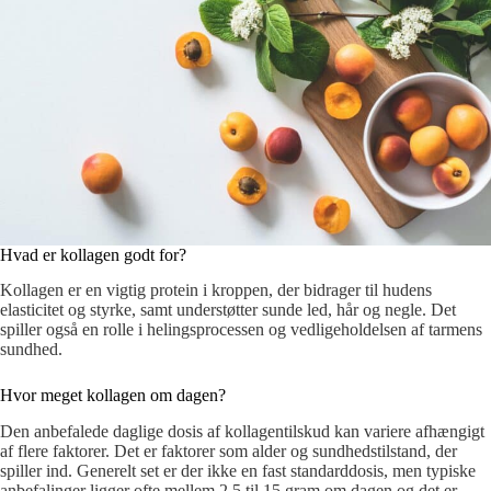
Hvad er kollagen godt for?
Kollagen er en vigtig protein i kroppen, der bidrager til hudens
elasticitet og styrke, samt understøtter sunde led, hår og negle. Det
spiller også en rolle i helingsprocessen og vedligeholdelsen af tarmens
sundhed.
Hvor meget kollagen om dagen?
Den anbefalede daglige dosis af kollagentilskud kan variere afhængigt
af flere faktorer. Det er faktorer som alder og sundhedstilstand, der
spiller ind. Generelt set er der ikke en fast standarddosis, men typiske
anbefalinger ligger ofte mellem 2,5 til 15 gram om dagen og det er