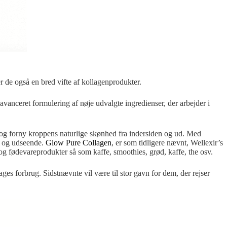
r de også en bred vifte af kollagenprodukter.
vanceret formulering af nøje udvalgte ingredienser, der arbejder i
e og forny kroppens naturlige skønhed fra indersiden og ud. Med
ke og udseende.
Glow Pure Collagen
, er som tidligere nævnt, Wellexir’s
 og fødevareprodukter så som kaffe, smoothies, grød, kaffe, the osv.
dages forbrug. Sidstnævnte vil være til stor gavn for dem, der rejser