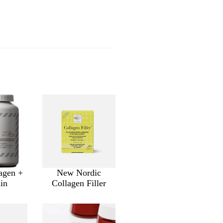
agen +
New Nordic
min
Collagen Filler