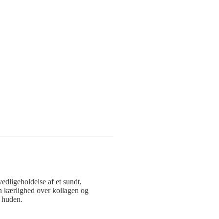
edligeholdelse af et sundt,
in kærlighed over kollagen og
r huden.