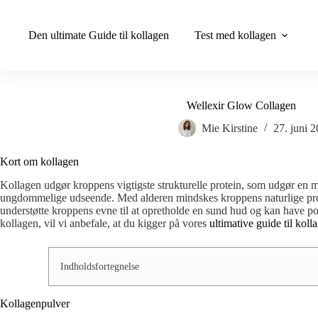
Fortsæt
til
indhold
Den ultimate Guide til kollagen
Test med kollagen
Wellexir Glow Collagen
Mie Kirstine
27. juni 
Kort om kollagen
Kollagen udgør kroppens vigtigste strukturelle protein, som udgør en m
ungdommelige udseende. Med alderen mindskes kroppens naturlige produkti
understøtte kroppens evne til at opretholde en sund hud og kan have pos
kollagen, vil vi anbefale, at du kigger på vores
ultimative guide til koll
Indholdsfortegnelse
Kollagenpulver