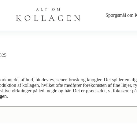
Spørgsmål om K
2025
arkant del af hud, bindevæv, sener, brusk og knogler. Det spiller en af
on af kollagen, hvilket ofte medfører forekomsten af fine linjer, rynke
itive virkninger på led, negle og hår. Det er præcis det, vi fokuserer p
agen
.